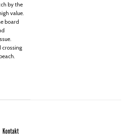
tch by the
high value.
he board
nd
ssue.
d crossing
 beach.
Kontakt