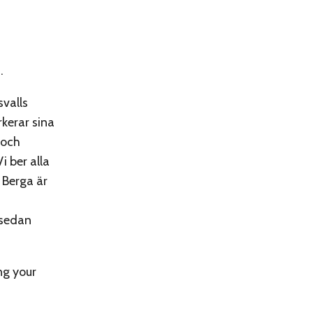
.
svalls
rkerar sina
 och
i ber alla
 Berga är
 sedan
ng your