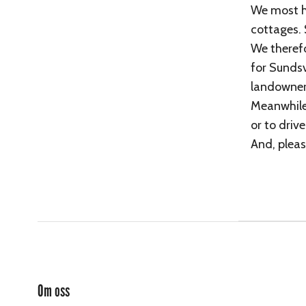
We most hu
cottages. 
We therefo
for Sundsv
landowners
Meanwhile 
or to driv
And, pleas
Om oss