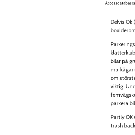
Accessdatabase
Delvis Ok (
boulderom
Parkerings
klätterklu
bilar på g
markägarna
om största
viktig. Un
femvägskor
parkera bi
Partly OK 
trash bac