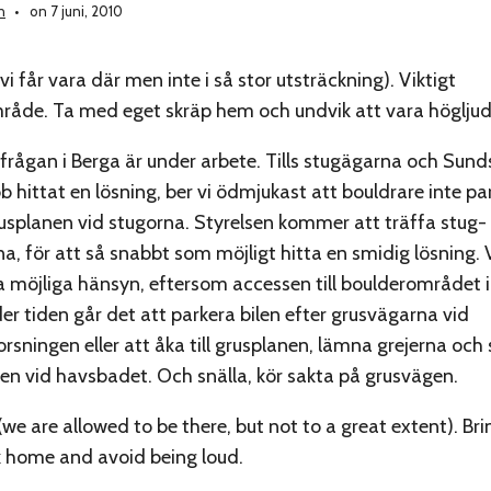
n
on 7 juni, 2010
vi får vara där men inte i så stor utsträckning). Viktigt
råde. Ta med eget skräp hem och undvik att vara högljud
frågan i Berga är under arbete. Tills stugägarna och Sund
bb hittat en lösning, ber vi ödmjukast att bouldrare inte pa
rusplanen vid stugorna. Styrelsen kommer att träffa stug-
, för att så snabbt som möjligt hitta en smidig lösning. V
 möjliga hänsyn, eftersom accessen till boulderområdet i
der tiden går det att parkera bilen efter grusvägarna vid
sningen eller att åka till grusplanen, lämna grejerna och
len vid havsbadet. Och snälla, kör sakta på grusvägen.
(we are allowed to be there, but not to a great extent). Bri
k home and avoid being loud.