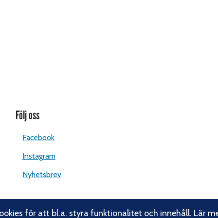
Följ oss
Facebook
Instagram
Nyhetsbrev
okies för att bl.a. styra funktionalitet och innehåll. Lär m