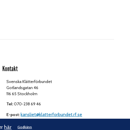
Kontakt
Svenska Klätterförbundet
Gotlandsgatan 46
116 65 Stockholm
Tel:
070-238 69 46
kansliet@klatterforbundet.rf.se
E-post:
er
här
Godkänn