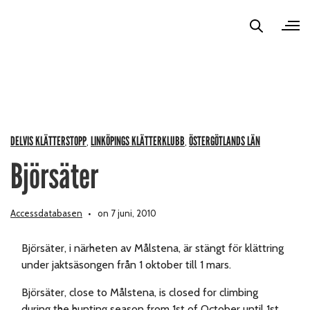
DELVIS KLÄTTERSTOPP
LINKÖPINGS KLÄTTERKLUBB
ÖSTERGÖTLANDS LÄN
,
,
Björsäter
Accessdatabasen
on 7 juni, 2010
Björsäter, i närheten av Målstena, är stängt för klättring
under jaktsäsongen från 1 oktober till 1 mars.
Björsäter, close to Målstena, is closed for climbing
during the hunting season from 1st of October until 1st