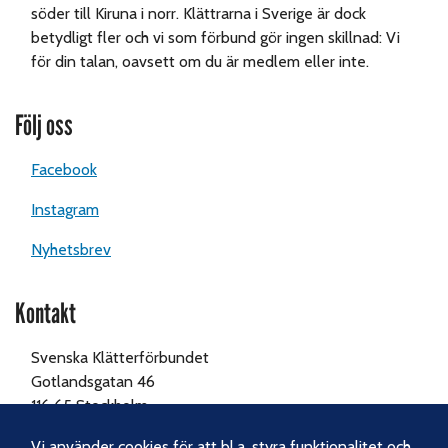
söder till Kiruna i norr. Klättrarna i Sverige är dock
betydligt fler och vi som förbund gör ingen skillnad: Vi
för din talan, oavsett om du är medlem eller inte.
Följ oss
Facebook
Instagram
Nyhetsbrev
Kontakt
Svenska Klätterförbundet
Gotlandsgatan 46
116 65 Stockholm
Tel:
070-238 69 46
Vi använder cookies för att bl.a. styra funktionalitet och