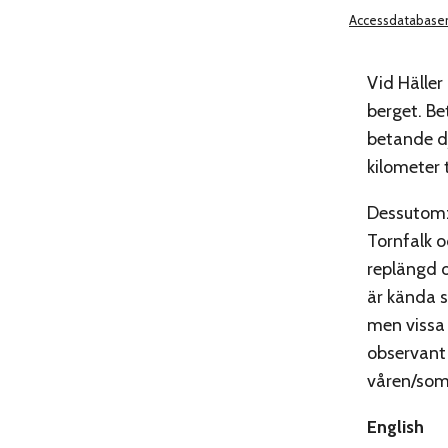
Accessdatabase
Vid Hälle
berget. Be
betande dj
kilometer 
Dessutom
Tornfalk o
replängd o
är kända s
men vissa 
observant
våren/so
English