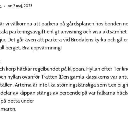
n
on 2 maj, 2023
r är vi välkomna att parkera på gårdsplanen hos bonden n
tala parkeringsavgift enligt anvisning och visa aktsamhe
ur. Det går även att parkera vid Brodalens kyrka och gå e
till berget. Bra uppvärmning!
:
ch korp häckar regelbundet på klippan. Hyllan efter Tor lin
ch hyllan ovanför Tratten (Den gamla klassikerns variant
tällen. Arterna är inte lika störningskänsliga som t.ex pilg
delar av klippan stängs av beroende på var falkarna häcka
 på detta under
mmaren.