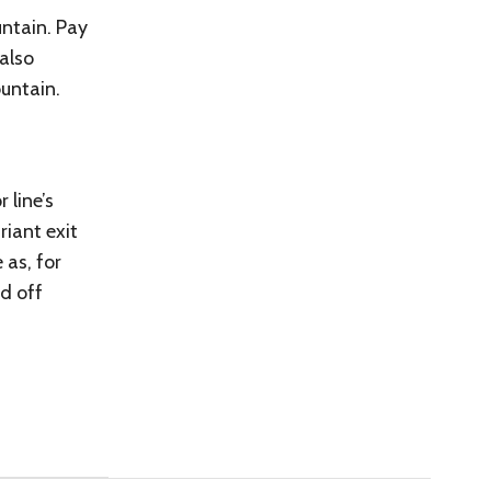
untain. Pay
 also
ountain.
 line’s
riant exit
 as, for
ed off