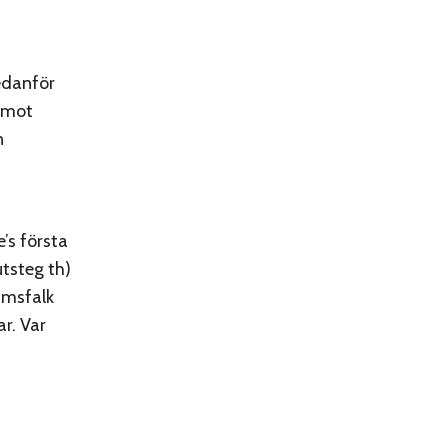
edanför
t mot
n
e’s första
utsteg th)
rimsfalk
r. Var