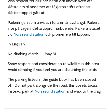
Visa respekt för djur och natur och undvik även att
klättra om ni bedömer att fåglarna störs efter att
klätterstoppet gått ut.
Parkeringen som anvisas i f
ö
raren
ä
r avst
ä
ngd. Parkera
inte p
å
v
ä
gen, detta uppr
ö
r n
ä
rboende. Parkera ist
ä
llet
vid
Norsesund station
och promenera till klippan.
In English
No climbing March 1 – May 31.
Show respect and consideration to wildlife in this area.
Avoid climbing if you feel you are disturbing the birds.
The parking listed in the guide book has been closed
off. Do not park alongside the road, this upsets locals.
Instead, park at
Norsesund station
and walk to the crag.