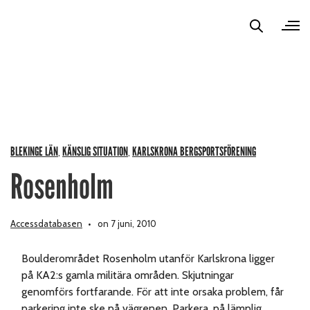
BLEKINGE LÄN
KÄNSLIG SITUATION
KARLSKRONA BERGSPORTSFÖRENING
,
,
Rosenholm
Accessdatabasen
on 7 juni, 2010
Boulderområdet Rosenholm utanför Karlskrona ligger
på KA2:s gamla militära områden. Skjutningar
genomförs fortfarande. För att inte orsaka problem, får
parkering inte ske på vägrenen. Parkera, på lämplig