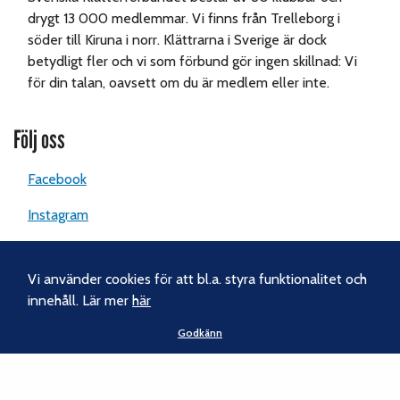
drygt 13 000 medlemmar. Vi finns från Trelleborg i
söder till Kiruna i norr. Klättrarna i Sverige är dock
betydligt fler och vi som förbund gör ingen skillnad: Vi
för din talan, oavsett om du är medlem eller inte.
Följ oss
Facebook
Instagram
Nyhetsbrev
Vi använder cookies för att bl.a. styra funktionalitet och
innehåll. Lär mer
här
Kontakt
Godkänn
Svenska Klätterförbundet
Gotlandsgatan 46
116 65 Stockholm