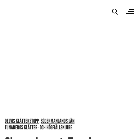
DELVIS KLÄTTERSTOPP
SÖDERMANLANDS LÄN
,
,
TUNABERGS KLÄTTER- OCH HÖGFJÄLLSKLUBB