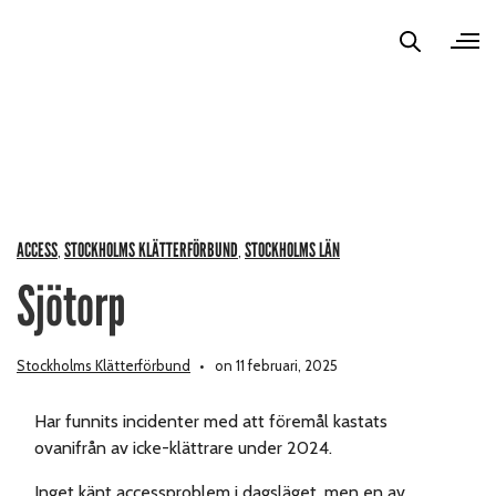
ACCESS
STOCKHOLMS KLÄTTERFÖRBUND
STOCKHOLMS LÄN
,
,
Sjötorp
Stockholms Klätterförbund
on 11 februari, 2025
Har funnits incidenter med att föremål kastats
ovanifrån av icke-klättrare under 2024.
Inget känt accessproblem i dagsläget, men en av