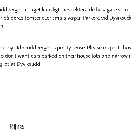
dberget är läget känsligt. Respektera de husägare som int
r på deras tomter eller smala vägar. Parkera vid Dyviksud
n.
ion by Uddeuddberget is pretty tense. Please respect tho
 don’t want cars parked on their house lots and narrow 
g lot at Dyviksudd.
Följ oss