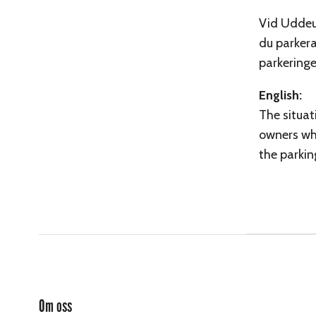
Vid Uddeud
du parkera
parkeringe
English:
The situat
owners who
the parkin
Om oss