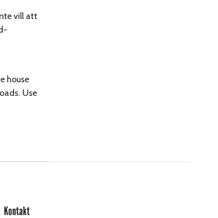
e vill att
d-
se house
roads. Use
Kontakt