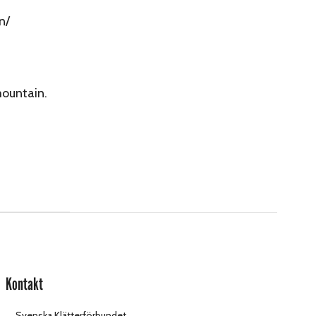
n/
mountain.
Kontakt
Svenska Klätterförbundet