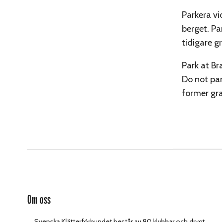
Parkera vi
berget. Pa
tidigare g
Park at Br
Do not par
former gra
Om oss
Svenska Klätterförbundet består av 80 klubbar och drygt