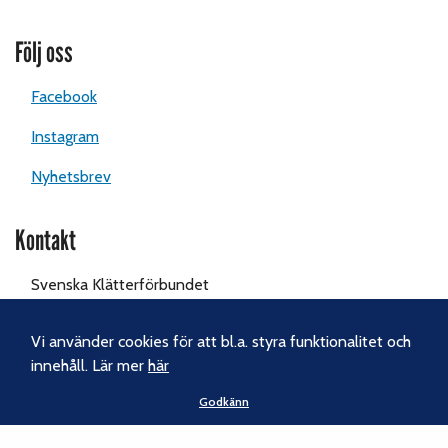
Följ oss
Facebook
Instagram
Nyhetsbrev
Kontakt
Svenska Klätterförbundet
Gotlandsgatan 46
116 65 Stockholm
Vi använder cookies för att bl.a. styra funktionalitet och
innehåll. Lär mer
här
Tel:
070-238 69 46
Godkänn
E-post:
kansliet@klatterforbundet.rf.se