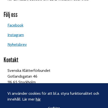
Följ oss
Facebook
Instagram
Nyhetsbrev
Kontakt
Svenska Klätterförbundet
Gotlandsgatan 46
116 65 Stockholm
Tel:
070-238 69 46
Vi använder cookies för att bl.a. styra funktionalitet och
innehåll. Lär mer
här
E-post:
kansliet@klatterforbundet.rf.se
Godkänn