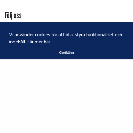
Följ oss
Facebook
Vi använder cookies för att bl.a. styra funktionalitet och
Instagram
innehåll. Lär mer
här
Nyhetsbrev
Godkänn
Kontakt
Svenska Klätterförbundet
Gotlandsgatan 46
116 65 Stockholm
Tel:
070-238 69 46
E-post:
kansliet@klatterforbundet.rf.se