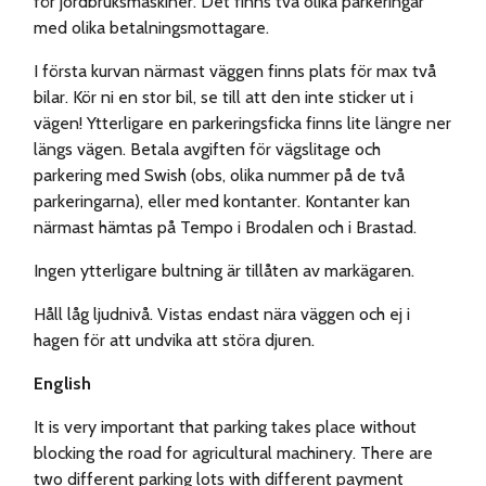
för jordbruksmaskiner. Det finns två olika parkeringar
med olika betalningsmottagare.
I första kurvan närmast väggen finns plats för max två
bilar. Kör ni en stor bil, se till att den inte sticker ut i
vägen! Ytterligare en parkeringsficka finns lite längre ner
längs vägen. Betala avgiften för vägslitage och
parkering med Swish (obs, olika nummer på de två
parkeringarna), eller med kontanter. Kontanter kan
närmast hämtas på Tempo i Brodalen och i Brastad.
Ingen ytterligare bultning är tillåten av markägaren.
Håll låg ljudnivå. Vistas endast nära väggen och ej i
hagen för att undvika att störa djuren.
English
It is very important that parking takes place without
blocking the road for agricultural machinery. There are
two different parking lots with different payment