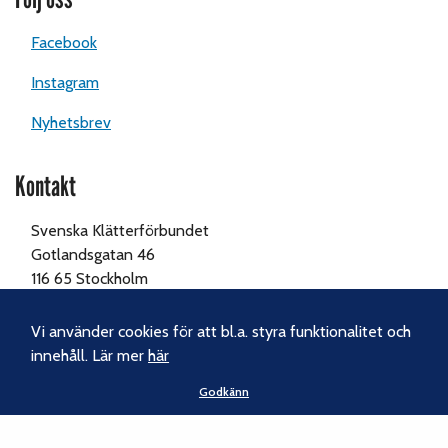
Facebook
Instagram
Nyhetsbrev
Kontakt
Svenska Klätterförbundet
Gotlandsgatan 46
116 65 Stockholm
Tel:
070-238 69 46
Vi använder cookies för att bl.a. styra funktionalitet och
innehåll. Lär mer
här
E-post:
kansliet@klatterforbundet.rf.se
Godkänn