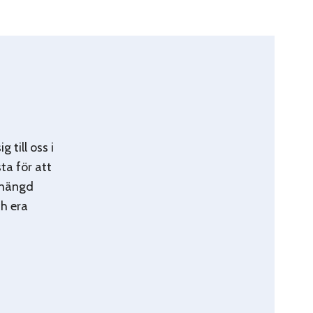
 till oss i
ta för att
n mängd
ch era