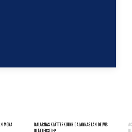
ÄN
MORA
DALARNAS KLÄTTERKLUBB
DALARNAS LÄN
DELVIS
AC
,
,
,
KLÄTTERSTOPP
KL