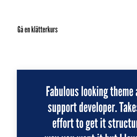
Gå en klätterkurs
Fabulous looking theme
At vero eos et accusam 
support developer. Takes
duo dolores et ea rebu
effort to get it struct
clita kasd gubergren,