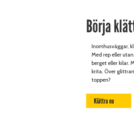
Börja klät
Inomhusväggar, kli
Med rep eller utan
berget eller kilar.
krita. Över glitt
toppen?
Klättra nu