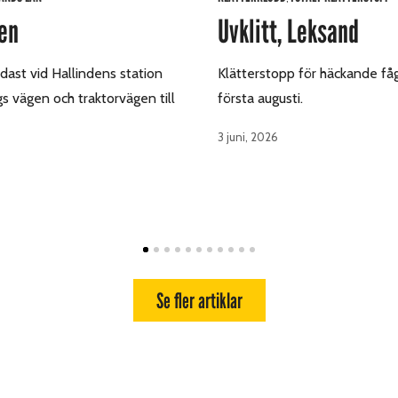
en
Uvklitt, Leksand
dast vid Hallindens station
Klätterstopp för häckande fåge
gs vägen och traktorvägen till
första augusti.
3 juni, 2026
Se fler artiklar