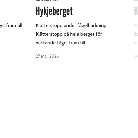
Hykjeberget
K
l fram till
Klätterstopp under fågelhäckning.
N
Klätterstopp på hela berget för
å
häckande fågel fram till…
v
27 maj, 2026
24