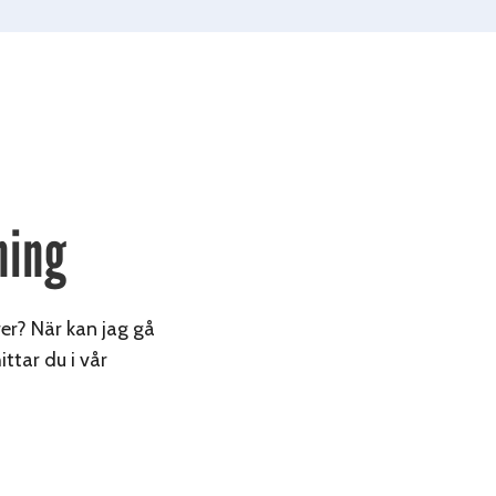
ning
rer? När kan jag gå
ttar du i vår