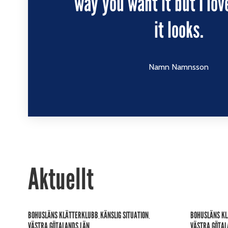
way you want it but I lov
takimata sanctus est
ipsum dolor sit am
it looks.
Namn Namnsson
Namn Namnsson
Aktuellt
BOHUSLÄNS KLÄTTERKLUBB
KÄNSLIG SITUATION
BOHUSLÄNS K
,
,
VÄSTRA GÖTALANDS LÄN
VÄSTRA GÖTAL