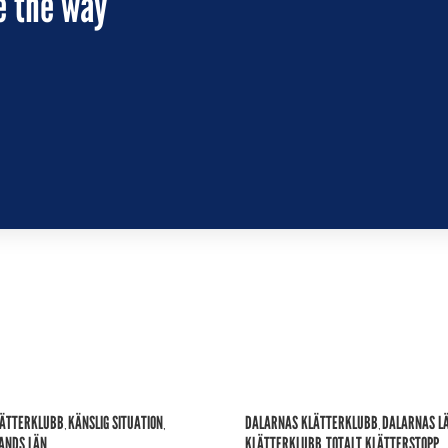
e the way
 Lorem
et.
LÄTTERKLUBB
KÄNSLIG SITUATION
DALARNAS KLÄTTERKLUBB
DALARNAS L
,
,
,
ANDS LÄN
KLÄTTERKLUBB
TOTALT KLÄTTERSTOPP
,