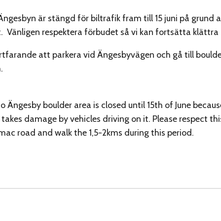
Ängesbyn är stängd för biltrafik fram till 15 juni på grund a
 Vänligen respektera förbudet så vi kan fortsätta klättra 
rtfarande att parkera vid Ängesbyvägen och gå till boul
.
o Ängesby boulder area is closed until 15th of June becau
 takes damage by vehicles driving on it. Please respect th
mac road and walk the 1,5-2kms during this period.