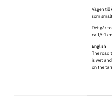
Vägen till 
som smält.
Det går fo
ca 1,5-2km
English
The road t
is wet and
on the tar