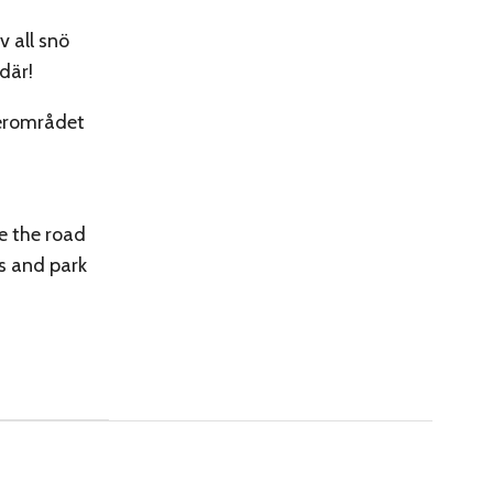
v all snö
där!
derområdet
se the road
is and park