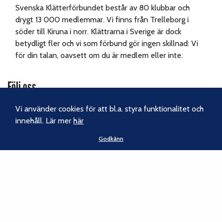
Svenska Klätterförbundet består av 80 klubbar och
drygt 13 000 medlemmar. Vi finns från Trelleborg i
söder till Kiruna i norr. Klättrarna i Sverige är dock
betydligt fler och vi som förbund gör ingen skillnad: Vi
för din talan, oavsett om du är medlem eller inte.
Följ oss
Facebook
Vi använder cookies för att bl.a. styra funktionalitet och
innehåll. Lär mer
här
Instagram
Godkänn
Nyhetsbrev
Kontakt
Svenska Klätterförbundet
Gotlandsgatan 46