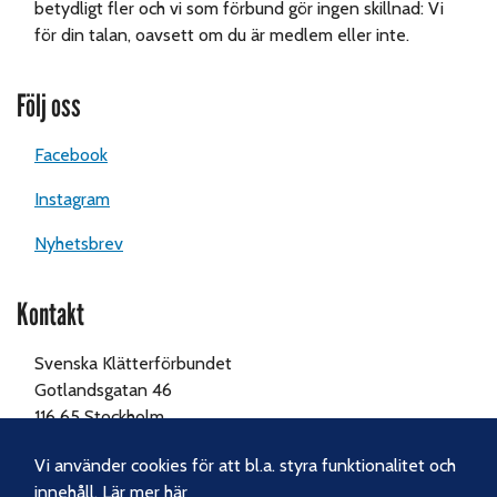
betydligt fler och vi som förbund gör ingen skillnad: Vi
för din talan, oavsett om du är medlem eller inte.
Följ oss
Facebook
Instagram
Nyhetsbrev
Kontakt
Svenska Klätterförbundet
Gotlandsgatan 46
116 65 Stockholm
Tel:
070-238 69 46
Vi använder cookies för att bl.a. styra funktionalitet och
innehåll. Lär mer
här