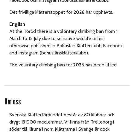
Facebook och Instagram (bohuslänsklätterklubb).
Det frivilliga klätterstoppet för
2026
har upphävts.
English
At the Toröd there is a volontary climbing ban from 1
March to 15 July due to sensitive wildlife unless
otherwise published in Bohuslän Klätterklubb Facebook
and Instagram (bohuslänsklätterklubb).
The voluntary climbing ban for
2026
has been lifted.
Om oss
Svenska Klätterförbundet består av 80 klubbar och
drygt 13 000 medlemmar. Vi finns från Trelleborg i
söder till Kiruna i norr. Klättrarna i Sverige är dock