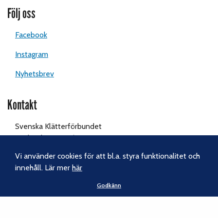
Följ oss
Facebook
Instagram
Nyhetsbrev
Kontakt
Svenska Klätterförbundet
Gotlandsgatan 46
116 65 Stockholm
Vi använder cookies för att bl.a. styra funktionalitet och
innehåll. Lär mer
här
Tel:
070-238 69 46
Godkänn
E-post:
kansliet@klatterforbundet.rf.se