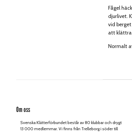
Fågel häc
djurlivet.
vid berget
att klättra
Normalt av
Om oss
Svenska Klätterförbundet består av 80 klubbar och drygt
13 000 medlemmar. Vi finns från Trelleborg i söder till