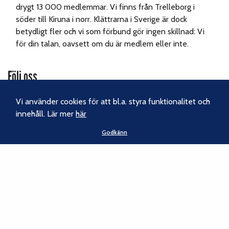
drygt 13 000 medlemmar. Vi finns från Trelleborg i
söder till Kiruna i norr. Klättrarna i Sverige är dock
betydligt fler och vi som förbund gör ingen skillnad: Vi
för din talan, oavsett om du är medlem eller inte.
Följ oss
Facebook
Vi använder cookies för att bl.a. styra funktionalitet och
innehåll. Lär mer
här
Instagram
Godkänn
Nyhetsbrev
Kontakt
Svenska Klätterförbundet
Gotlandsgatan 46
116 65 Stockholm