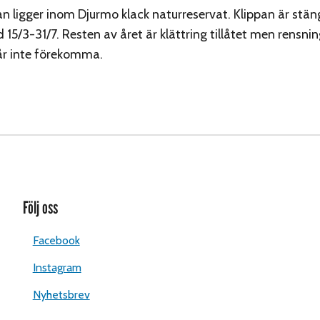
an ligger inom Djurmo klack naturreservat. Klippan är stän
 15/3-31/7. Resten av året är klättring tillåtet men rensni
år inte förekomma.
Följ oss
Facebook
Instagram
Nyhetsbrev