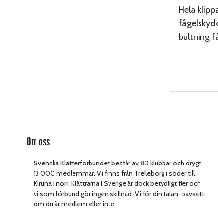
Hela klipp
fågelskydd
bultning f
Om oss
Svenska Klätterförbundet består av 80 klubbar och drygt
13 000 medlemmar. Vi finns från Trelleborg i söder till
Kiruna i norr. Klättrarna i Sverige är dock betydligt fler och
vi som förbund gör ingen skillnad: Vi för din talan, oavsett
om du är medlem eller inte.