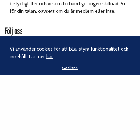
betydligt fler och vi som förbund gör ingen skillnad: Vi
för din talan, oavsett om du är medlem eller inte.
Följ oss
Facebook
Vi använder cookies för att bl.a. styra funktionalitet och
innehåll. Lär mer
här
Instagram
Godkänn
Nyhetsbrev
Kontakt
Svenska Klätterförbundet
Gotlandsgatan 46
116 65 Stockholm
Tel:
070-238 69 46