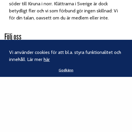
söder till Kiruna i norr. Klättrarna i Sverige är dock
betydligt fler och vi som förbund gör ingen skillnad: Vi
för din talan, oavsett om du är medlem eller inte.
Följ oss
Facebook
Vi använder cookies för att bl.a. styra funktionalitet och
innehåll. Lär mer
här
Instagram
Godkänn
Nyhetsbrev
Kontakt
Svenska Klätterförbundet
Gotlandsgatan 46
116 65 Stockholm
Tel:
070-238 69 46