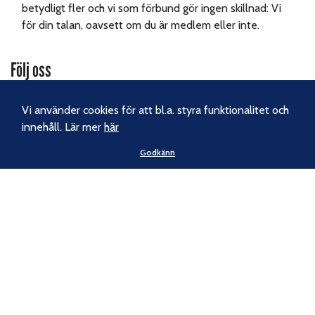
betydligt fler och vi som förbund gör ingen skillnad: Vi
för din talan, oavsett om du är medlem eller inte.
Följ oss
Facebook
Vi använder cookies för att bl.a. styra funktionalitet och
innehåll. Lär mer
här
Instagram
Godkänn
Nyhetsbrev
Kontakt
Svenska Klätterförbundet
Gotlandsgatan 46
116 65 Stockholm
Tel:
070-238 69 46