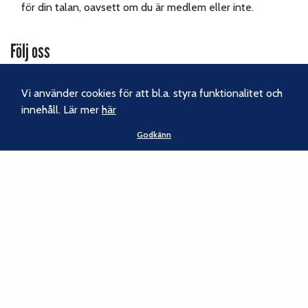
för din talan, oavsett om du är medlem eller inte.
Följ oss
Facebook
Vi använder cookies för att bl.a. styra funktionalitet och
Instagram
innehåll. Lär mer
här
Godkänn
Nyhetsbrev
Kontakt
Svenska Klätterförbundet
Gotlandsgatan 46
116 65 Stockholm
Tel:
070-238 69 46
E-post:
kansliet@klatterforbundet.rf.se