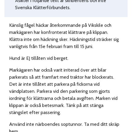
Åsikter i följande text är skribentens och inte
Svenska Klätterförbundets.
Känslig fågel häckar återkommande på Vikskile och
markägaren har konfronterat klättrare på klippan.
Klättra inte om häckning sker. Häckningstid sträcker sig
vanligtvis från 15e februari fram till 15 juni.
Hund är EJ tillåten vid berget.
Markägaren har också varit irriterad över att bilar
parkerats så att framfart med traktor har blockerats.
Det är inte tillåtet att parkera på fickorna vid
vändplatsen. Parkera vid den parkering som gjorts
iordning för klättrarna och betala avgiften. Marken vid
klippan är också betesmark. Tänk på att stänga
stängslet efter passering.
Använd inte närboendes soptunnor. Ta med ditt skräp
hem.