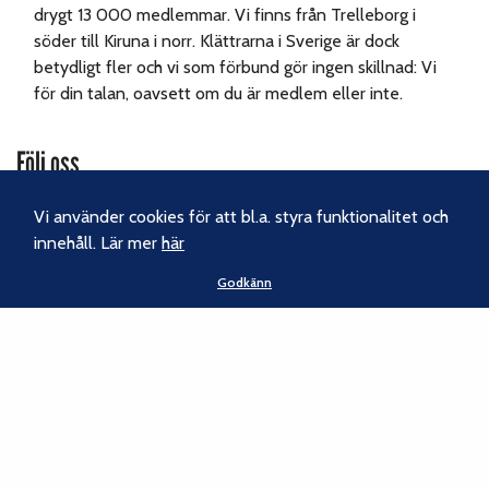
drygt 13 000 medlemmar. Vi finns från Trelleborg i
söder till Kiruna i norr. Klättrarna i Sverige är dock
betydligt fler och vi som förbund gör ingen skillnad: Vi
för din talan, oavsett om du är medlem eller inte.
Följ oss
Facebook
Vi använder cookies för att bl.a. styra funktionalitet och
innehåll. Lär mer
här
Instagram
Godkänn
Nyhetsbrev
Kontakt
Svenska Klätterförbundet
Gotlandsgatan 46
116 65 Stockholm