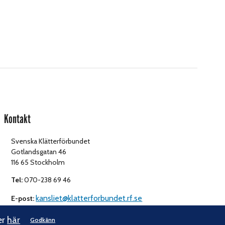
Kontakt
Svenska Klätterförbundet
Gotlandsgatan 46
116 65 Stockholm
Tel:
070-238 69 46
kansliet@klatterforbundet.rf.se
E-post:
er
här
Godkänn