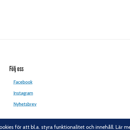
Följ oss
Facebook
Instagram
Nyhetsbrev
okies för att bl.a. styra funktionalitet och innehåll. Lär m