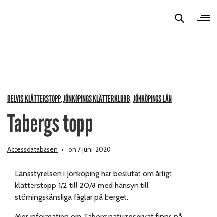
DELVIS KLÄTTERSTOPP
JÖNKÖPINGS KLÄTTERKLUBB
JÖNKÖPINGS LÄN
,
,
Tabergs topp
Accessdatabasen
on 7 juni, 2020
Länsstyrelsen i Jönköping har beslutat om årligt
klätterstopp 1/2 till 20/8 med hänsyn till
störningskänsliga fåglar på berget.
Mer information om Taberg naturreservat finns på