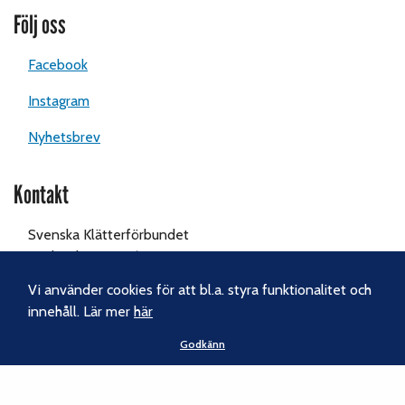
Följ oss
Facebook
Instagram
Nyhetsbrev
Kontakt
Svenska Klätterförbundet
Gotlandsgatan 46
116 65 Stockholm
Vi använder cookies för att bl.a. styra funktionalitet och
innehåll. Lär mer
här
Tel:
070-238 69 46
Godkänn
E-post:
kansliet@klatterforbundet.rf.se