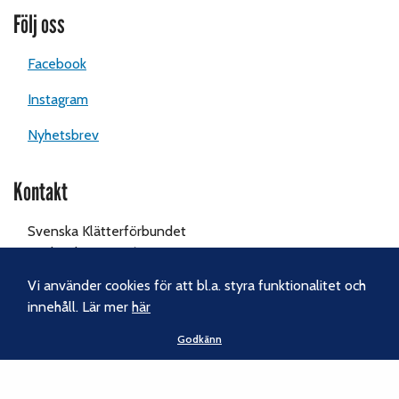
Följ oss
Facebook
Instagram
Nyhetsbrev
Kontakt
Svenska Klätterförbundet
Gotlandsgatan 46
116 65 Stockholm
Vi använder cookies för att bl.a. styra funktionalitet och
innehåll. Lär mer
här
Tel:
070-238 69 46
Godkänn
E-post:
kansliet@klatterforbundet.rf.se