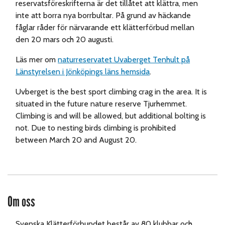
reservatsföreskrifterna är det tillåtet att klättra, men
inte att borra nya borrbultar. På grund av häckande
fåglar råder för närvarande ett klätterförbud mellan
den 20 mars och 20 augusti.
Läs mer om
naturreservatet Uvaberget Tenhult på
Länstyrelsen i Jönköpings läns hemsida
.
Uvberget is the best sport climbing crag in the area. It is
situated in the future nature reserve Tjurhemmet.
Climbing is and will be allowed, but additional bolting is
not. Due to nesting birds climbing is prohibited
between March 20 and August 20.
Om oss
Svenska Klätterförbundet består av 80 klubbar och