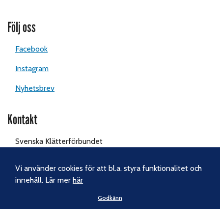
Följ oss
Facebook
Instagram
Nyhetsbrev
Kontakt
Svenska Klätterförbundet
Gotlandsgatan 46
116 65 Stockholm
Vi använder cookies för att bl.a. styra funktionalitet och
innehåll. Lär mer
här
Tel:
070-238 69 46
Godkänn
E-post:
kansliet@klatterforbundet.rf.se