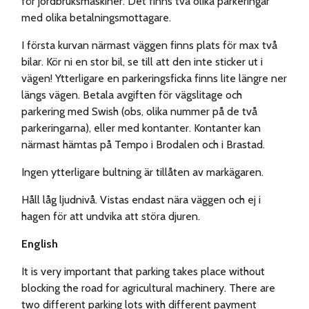
för jordbruksmaskiner. Det finns två olika parkeringar
med olika betalningsmottagare.
I första kurvan närmast väggen finns plats för max två
bilar. Kör ni en stor bil, se till att den inte sticker ut i
vägen! Ytterligare en parkeringsficka finns lite längre ner
längs vägen. Betala avgiften för vägslitage och
parkering med Swish (obs, olika nummer på de två
parkeringarna), eller med kontanter. Kontanter kan
närmast hämtas på Tempo i Brodalen och i Brastad.
Ingen ytterligare bultning är tillåten av markägaren.
Håll låg ljudnivå. Vistas endast nära väggen och ej i
hagen för att undvika att störa djuren.
English
It is very important that parking takes place without
blocking the road for agricultural machinery. There are
two different parking lots with different payment