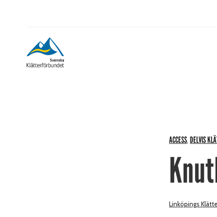
ACCESS
DELVIS KL
,
Knut
Linköpings Klätt