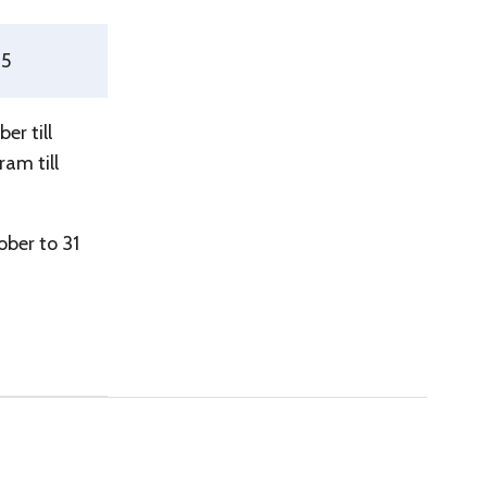
25
er till
am till
ober to 31