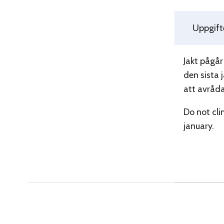
Uppgifte
Jakt pågår
den sista 
att avråda
Do not cli
january.