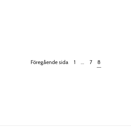
Föregående sida
1
…
7
8