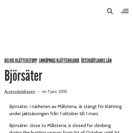
DELVIS KLÄTTERSTOPP
LINKÖPINGS KLÄTTERKLUBB
ÖSTERGÖTLANDS LÄN
,
,
Björsäter
Accessdatabasen
on 7 juni, 2010
Björsäter, i närheten av Målstena, är stängt för klättring
under jaktsäsongen från 1 oktober till 1 mars.
Björsäter, close to Målstena, is closed for climbing
during the hunting season from 1st of October until 1st