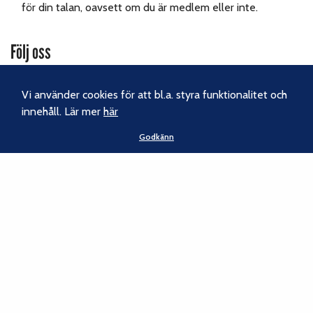
för din talan, oavsett om du är medlem eller inte.
Följ oss
Facebook
Vi använder cookies för att bl.a. styra funktionalitet och
Instagram
innehåll. Lär mer
här
Godkänn
Nyhetsbrev
Kontakt
Svenska Klätterförbundet
Gotlandsgatan 46
116 65 Stockholm
Tel:
070-238 69 46
E-post:
kansliet@klatterforbundet.rf.se