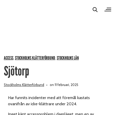
ACCESS
STOCKHOLMS KLÄTTERFÖRBUND
STOCKHOLMS LÄN
,
,
Sjötorp
Stockholms Klätterförbund
on 11 februari, 2025
Har funnits incidenter med att föremål kastats
ovanifrån av icke-klättrare under 2024.
Inget känt accessproblem i dagsläget, men en av