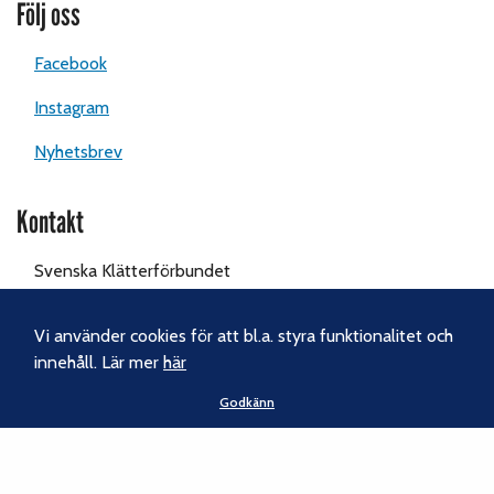
Följ oss
Facebook
Instagram
Nyhetsbrev
Kontakt
Svenska Klätterförbundet
Gotlandsgatan 46
116 65 Stockholm
Vi använder cookies för att bl.a. styra funktionalitet och
innehåll. Lär mer
här
Tel:
070-238 69 46
Godkänn
E-post:
kansliet@klatterforbundet.rf.se