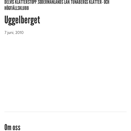
DELVIS KLÄTTERSTOPP
SÖDERMANLANDS LÄN
TUNABERGS KLÄTTER- OCH
,
,
HÖGFJÄLLSKLUBB
Uggelberget
7 juni, 2010
Om oss