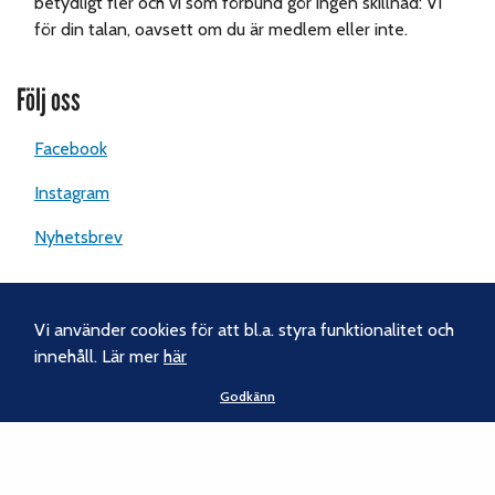
betydligt fler och vi som förbund gör ingen skillnad: Vi
för din talan, oavsett om du är medlem eller inte.
Följ oss
Facebook
Instagram
Nyhetsbrev
Kontakt
Vi använder cookies för att bl.a. styra funktionalitet och
innehåll. Lär mer
här
Svenska Klätterförbundet
Gotlandsgatan 46
Godkänn
116 65 Stockholm
Tel:
070-238 69 46